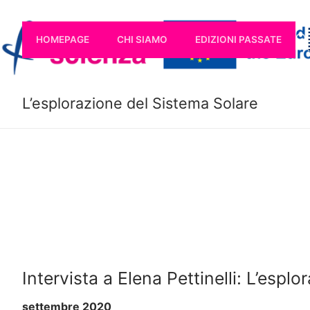
Vai
al
HOMEPAGE
CHI SIAMO
EDIZIONI PASSATE
contenuto
C
L’esplorazione del Sistema Solare
Cerca:
Homepage
Chi Siamo
Edizioni passate
Intervista a Elena Pettinelli: L’espl
settembre 2020